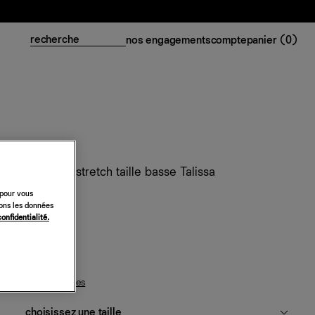
nos engagements
compte
panier (
0
)
Jean large stretch taille basse Talissa
 pour vous
198 €
sons les données
confidentialité.
huron
guide des tailles
choisissez une taille