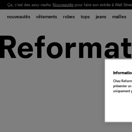
Ça, c'est des
sexy maths
.
Nouveautés
pour faire son entrée à Wall Stree
Notre Bilan Responsable 2025 est ici.
Lisez-le
.
nouveautés
vêtements
robes
tops
jeans
mailles
Information
Chez Reforma
présenter un 
uniquement p