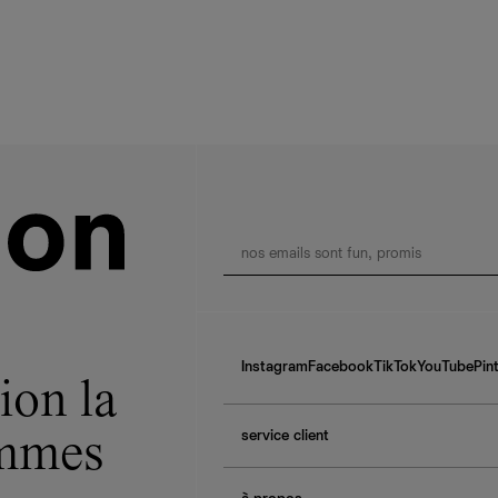
Instagram
Facebook
TikTok
YouTube
Pin
ion la
service client
ommes
f.a.q.