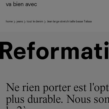
va bien avec
home
jeans
tout le denim
Jean large stretch taille basse Talissa
Ne rien porter est l'opt
plus durable. Nous s