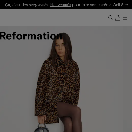
Ça, c'est des
sexy maths
.
Nouveautés
pour faire son entrée à Wall Street.
Notre Bilan Responsable 2025 est ici.
Lisez-le
.