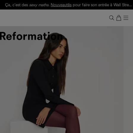
Ça, c'est des
sexy maths
.
Nouveautés
pour faire son entrée à Wall Street.
Notre Bilan Responsable 2025 est ici.
Lisez-le
.