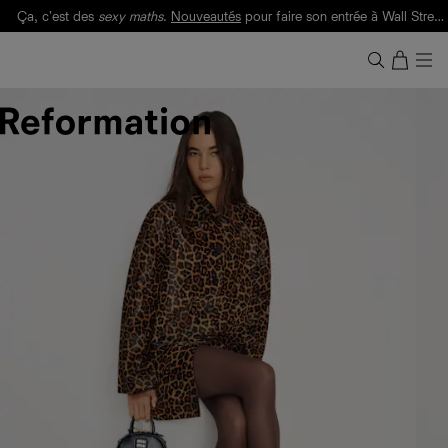
Ça, c'est des
sexy maths
.
Nouveautés
pour faire son entrée à Wall Street.
Notre Bilan Responsable 2025 est ici.
Lisez-le
.