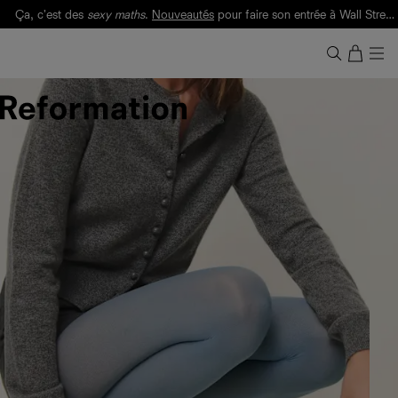
Ça, c'est des
sexy maths
.
Nouveautés
pour faire son entrée à Wall Street.
Notre Bilan Responsable 2025 est ici.
Lisez-le
.