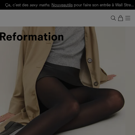
Ça, c'est des
sexy maths
.
Nouveautés
pour faire son entrée à Wall Street.
Notre Bilan Responsable 2025 est ici.
Lisez-le
.