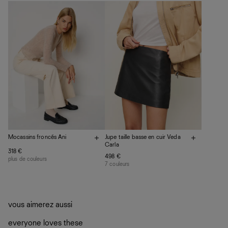
pas. Nous avons pas mal de solutions qui permettront à
vos vêtements de ne pas finir dans les décharges, mais
plutôt sur d’autres personnes
La circularité chez Ref
En savoir plus
sur le développement durable chez Ref
Mocassins froncés Ani
Jupe taille basse en cuir Veda
Carla
318 €
498 €
plus de couleurs
7 couleurs
vous aimerez aussi
everyone loves these