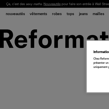
Ça, c'est des
sexy maths
.
Nouveautés
pour faire son entrée à Wall Stree
Notre Bilan Responsable 2025 est ici.
Lisez-le
.
nouveautés
vêtements
robes
tops
jeans
mailles
Information
Chez Reforma
présenter un 
uniquement p