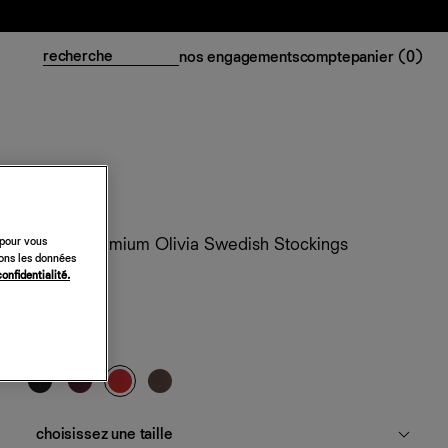
nos engagements
compte
panier (
0
)
 pour vous
Collant premium Olivia Swedish Stockings
sons les données
confidentialité.
58 €
vente ferme
Aide
rouge franc
choisissez une taille