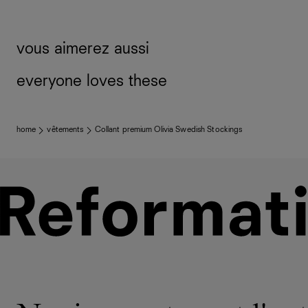
vous aimerez aussi
everyone loves these
home
vêtements
Collant premium Olivia Swedish Stockings