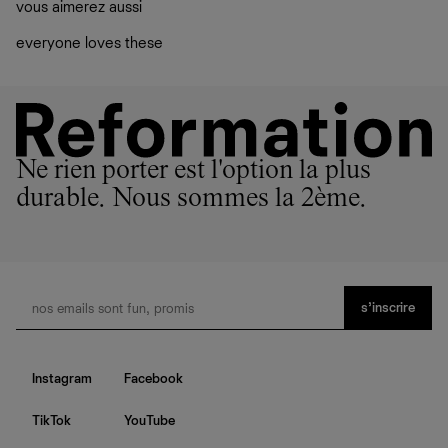
pas. Nous avons pas mal de solutions qui permettront à
vous aimerez aussi
vos vêtements de ne pas finir dans les décharges, mais
plutôt sur d’autres personnes
everyone loves these
La circularité chez Ref
En savoir plus
sur le développement durable chez Ref
Ne rien porter est l'option la plus
durable. Nous sommes la 2ème.
s’inscrire
Instagram
Facebook
TikTok
YouTube