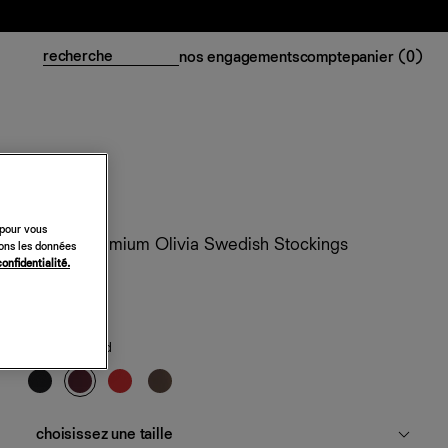
nos engagements
compte
panier (
0
)
 pour vous
Collant premium Olivia Swedish Stockings
sons les données
confidentialité.
58 €
vente ferme
Aide
rouge profond
choisissez une taille