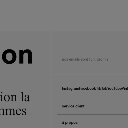
Instagram
Facebook
TikTok
YouTube
Pin
ion la
service client
ommes
f.a.q.
à propos
contactez-nous