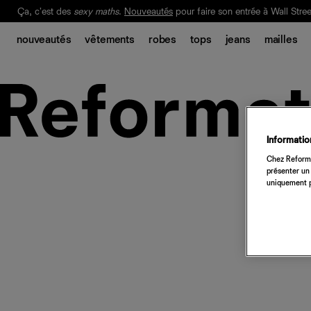
Ça, c'est des
sexy maths
.
Nouveautés
pour faire son entrée à Wall Stree
Notre Bilan Responsable 2025 est ici.
Lisez-le
.
nouveautés
vêtements
robes
tops
jeans
mailles
Information
Chez Reforma
présenter un 
uniquement p