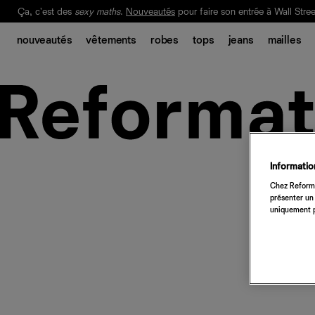
Ça, c'est des
sexy maths
.
Nouveautés
pour faire son entrée à Wall Stree
Notre Bilan Responsable 2025 est ici.
Lisez-le
.
nouveautés
vêtements
robes
tops
jeans
mailles
Information
Chez Reforma
présenter un 
uniquement p