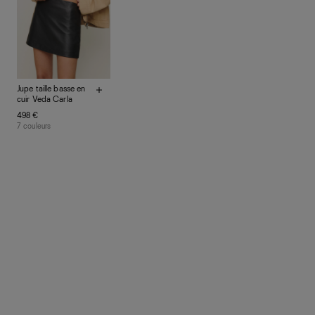
En savoir plus
sur le développement durable chez Ref
Jupe taille basse en
cuir Veda Carla
498 €
7 couleurs