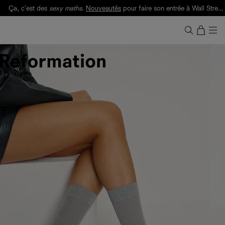
Ça, c'est des
sexy maths
.
Nouveautés
pour faire son entrée à Wall Street.
Notre Bilan Responsable 2025 est ici.
Lisez-le
.