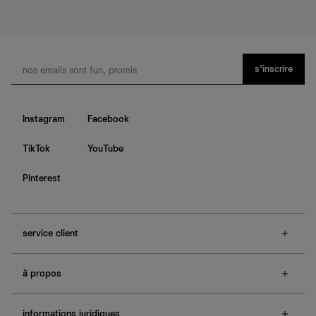
s’inscrire
Instagram
Facebook
TikTok
YouTube
Pinterest
service client
f.a.q.
à propos
contactez-nous
guide des tailles
à propos de Ref
e-cartes cadeaux
informations juridiques