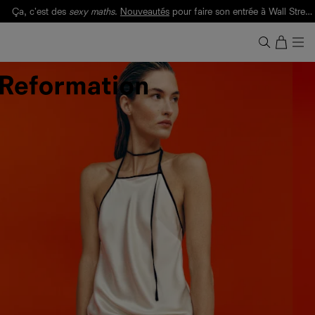
Ça, c'est des
sexy maths
.
Nouveautés
pour faire son entrée à Wall Street.
Notre Bilan Responsable 2025 est ici.
Lisez-le
.