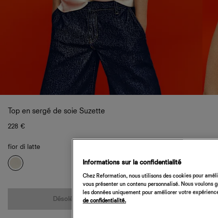
Top en sergé de soie Suzette
228 €
fior di latte
Informations sur la confidentialité
Chez Reformation, nous utilisons des cookies pour amélio
vous présenter un contenu personnalisé. Nous voulons gar
Quantité
les données uniquement pour améliorer votre expérience 
Désolé, cet article n’est pas disponible
de confidentialité.