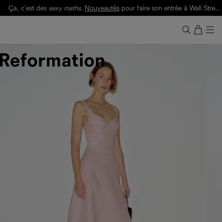
Ça, c'est des
sexy maths
.
Nouveautés
pour faire son entrée à Wall Street.
Notre Bilan Responsable 2025 est ici.
Lisez-le
.