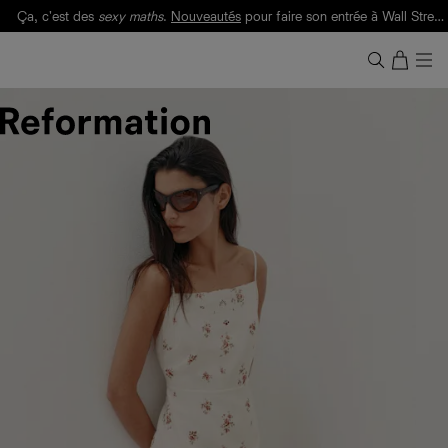
Ça, c'est des
sexy maths
.
Nouveautés
pour faire son entrée à Wall Street.
Notre Bilan Responsable 2025 est ici.
Lisez-le
.