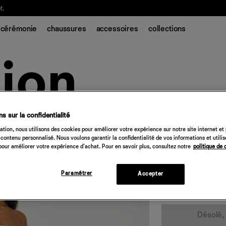
t.
cérémonie
chaussures
accessoires
collections
s sur la confidentialité
Robe en soie St
tion, nous utilisons des cookies pour améliorer votre expérience sur notre site internet et
contenu personnalisé. Nous voulons garantir la confidentialité de vos informations et utili
548 €
our améliorer votre expérience d'achat. Pour en savoir plus, consultez notre
politique de 
ivoire
Paramétrer
Accepter
Quantité
Désolé, 