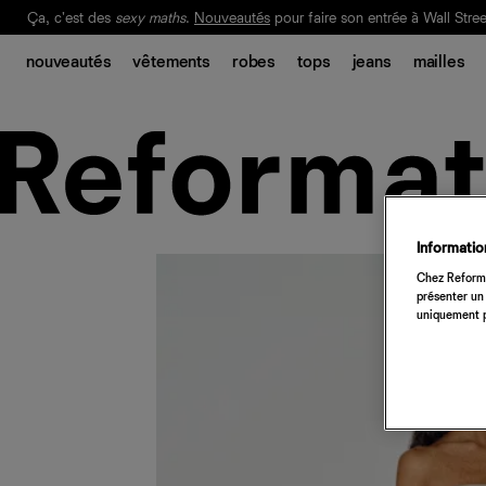
Ça, c'est des
sexy maths
.
Nouveautés
pour faire son entrée à Wall Stree
Notre Bilan Responsable 2025 est ici.
Lisez-le
.
nouveautés
vêtements
robes
tops
jeans
mailles
Information
Chez Reforma
présenter un 
uniquement p