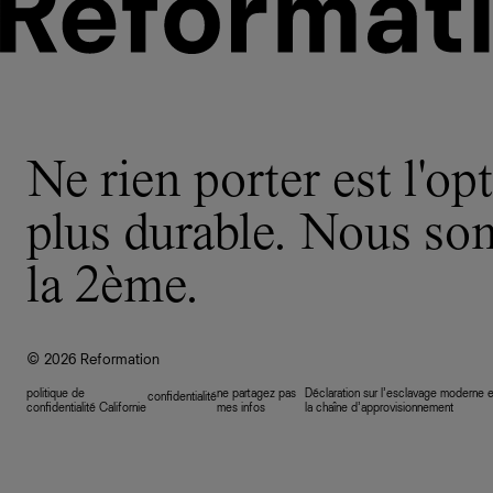
Ne rien porter est l'opt
plus durable. Nous s
la 2ème.
© 2026 Reformation
politique de
ne partagez pas
Déclaration sur l’esclavage moderne e
confidentialité
confidentialité Californie
mes infos
la chaîne d’approvisionnement