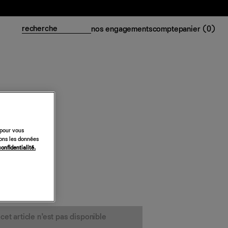
nos engagements
compte
panier (
0
)
ephanie
 pour vous
sons les données
confidentialité.
cet article n’est pas disponible