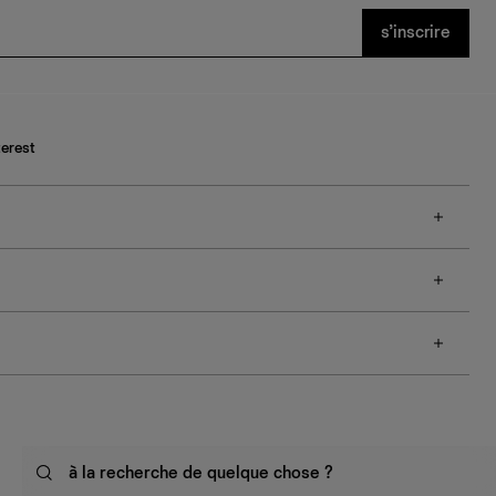
s’inscrire
terest
à la recherche de quelque chose ?