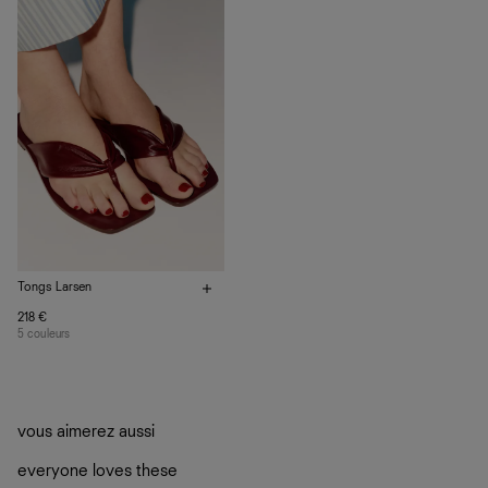
vos vêtements de ne pas finir dans les décharges, mais
plutôt sur d’autres personnes
La circularité chez Ref
En savoir plus
sur le développement durable chez Ref
Tongs Larsen
218 €
5 couleurs
vous aimerez aussi
everyone loves these