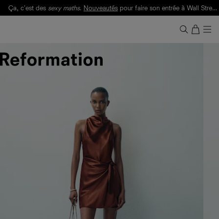
Ça, c'est des
sexy maths
.
Nouveautés
pour faire son entrée à Wall Street.
Notre Bilan Responsable 2025 est ici.
Lisez-le
.