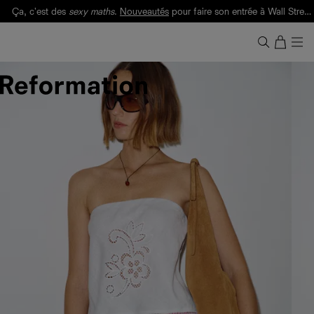
Ça, c'est des
sexy maths
.
Nouveautés
pour faire son entrée à Wall Street.
Notre Bilan Responsable 2025 est ici.
Lisez-le
.