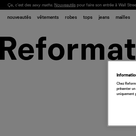
Ça, c'est des
sexy maths
.
Nouveautés
pour faire son entrée à Wall Stree
Notre Bilan Responsable 2025 est ici.
Lisez-le
.
nouveautés
vêtements
robes
tops
jeans
mailles
Information
Chez Reforma
présenter un 
uniquement p