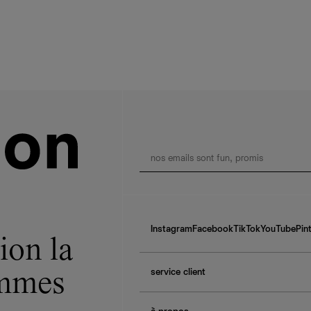
Instagram
Facebook
TikTok
YouTube
Pin
ion la
service client
ommes
f.a.q.