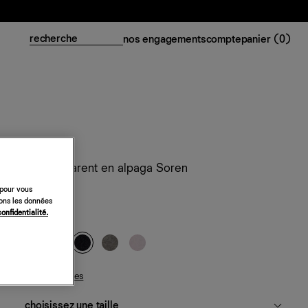
nos engagements
compte
panier (
0
)
Pull transparent en alpaga Soren
 pour vous
218 €
sons les données
confidentialité.
noir
guide des tailles
choisissez une taille