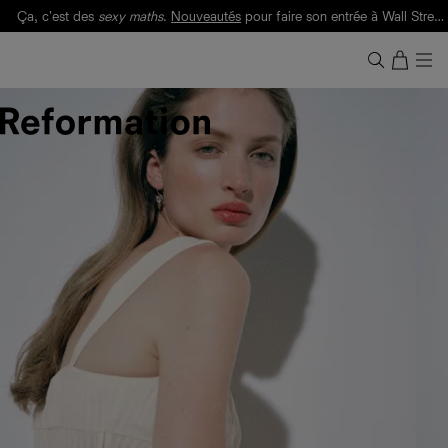
Ça, c'est des
sexy maths
.
Nouveautés
pour faire son entrée à Wall Street.
Notre Bilan Responsable 2025 est ici.
Lisez-le
.