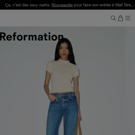
Ça, c'est des
sexy maths
.
Nouveautés
pour faire son entrée à Wall Street.
Notre Bilan Responsable 2025 est ici.
Lisez-le
.