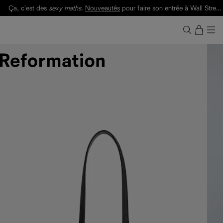
Ça, c'est des
sexy maths
.
Nouveautés
pour faire son entrée à Wall Street.
Notre Bilan Responsable 2025 est ici.
Lisez-le
.