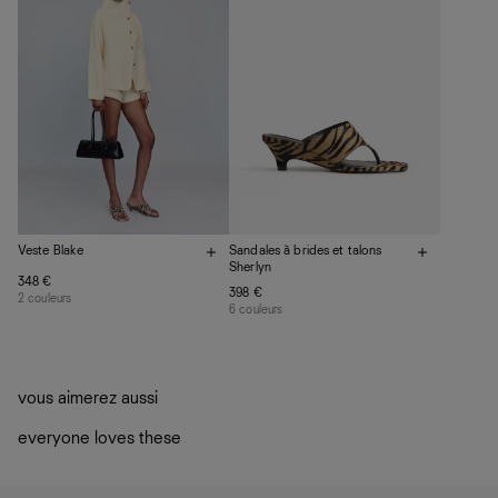
La circularité chez Ref
En savoir plus
sur le développement durable chez Ref
Sandales à brides et talons
Veste Blake
Sherlyn
348 €
398 €
2 couleurs
6 couleurs
vous aimerez aussi
everyone loves these