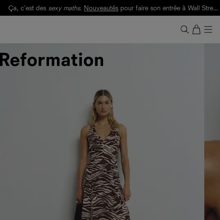
Ça, c'est des
sexy maths
.
Nouveautés
pour faire son entrée à Wall Street.
Notre Bilan Responsable 2025 est ici.
Lisez-le
.