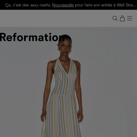
Ça, c'est des
sexy maths
.
Nouveautés
pour faire son entrée à Wall Street.
Notre Bilan Responsable 2025 est ici.
Lisez-le
.