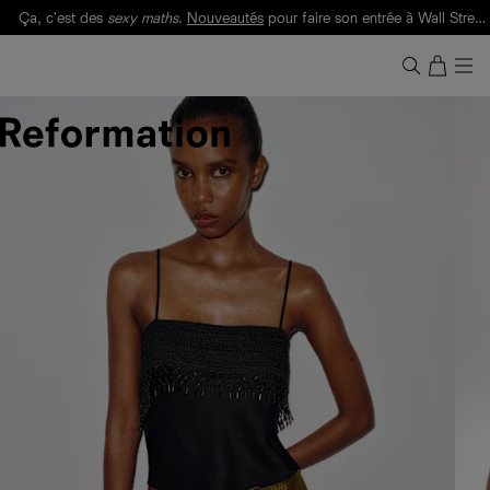
Ça, c'est des
sexy maths
.
Nouveautés
pour faire son entrée à Wall Street.
Notre Bilan Responsable 2025 est ici.
Lisez-le
.