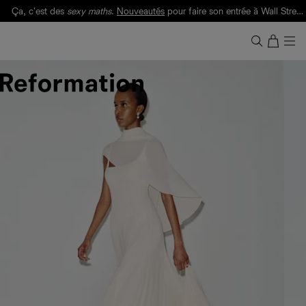
Ça, c'est des
sexy maths
.
Nouveautés
pour faire son entrée à Wall Street.
Notre Bilan Responsable 2025 est ici.
Lisez-le
.