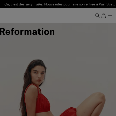
Ça, c'est des
sexy maths
.
Nouveautés
pour faire son entrée à Wall Street.
Notre Bilan Responsable 2025 est ici.
Lisez-le
.