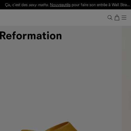
Ça, c'est des
sexy maths
.
Nouveautés
pour faire son entrée à Wall Street.
Notre Bilan Responsable 2025 est ici.
Lisez-le
.