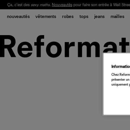
Ça, c'est des
sexy maths
.
Nouveautés
pour faire son entrée à Wall Stree
Notre Bilan Responsable 2025 est ici.
Lisez-le
.
nouveautés
vêtements
robes
tops
jeans
mailles
Information
Chez Reforma
présenter un 
uniquement p