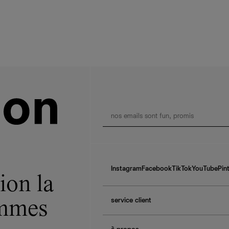
Instagram
Facebook
TikTok
YouTube
Pin
ion la
service client
ommes
f.a.q.