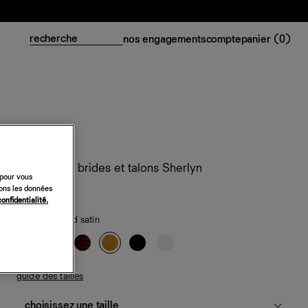
nos engagements
compte
panier (
0
)
Sandales à brides et talons Sherlyn
 pour vous
sons les données
348 €
confidentialité.
honey mustard satin
guide des tailles
choisissez une taille