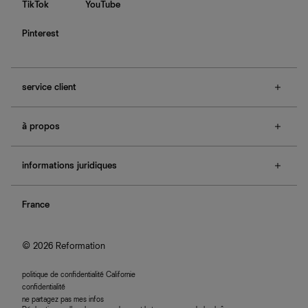
TikTok
YouTube
Pinterest
service client
f.a.q.
à propos
contactez-nous
guide des tailles
à propos de Ref
e-cartes cadeaux
informations juridiques
boutiques
retours et échanges
investisseurs
confidentialité
rechercher une commande
nous rejoindre
France
plan du site
se connecter
programme d'affiliation
accessibilité
© 2026 Reformation
politique de confidentialité Californie
confidentialité
ne partagez pas mes infos