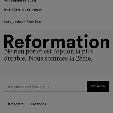
vous aimerez aussi
ateliers partenaires qui partagent notre vision. Ensemble,
plutôt sur d’autres personnes
nous privilégions le bien-être des équipes et la réduction
La circularité chez Ref
everyone loves these
de notre empreinte environnementale.
En savoir plus
sur le développement durable chez Ref
home
robes
Robe Seine
Ne rien porter est l'option la plus
durable. Nous sommes la 2ème.
s’inscrire
Instagram
Facebook