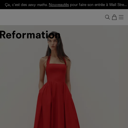
Ça, c'est des
sexy maths
.
Nouveautés
pour faire son entrée à Wall Street.
Notre Bilan Responsable 2025 est ici.
Lisez-le
.