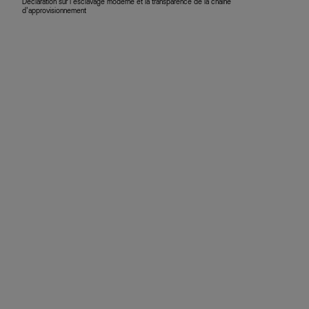
Déclaration sur l’esclavage moderne et la transparence de la chaîne
d’approvisionnement