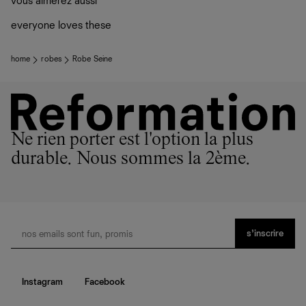
vous aimerez aussi
ateliers partenaires qui partagent notre vision. Ensemble,
plutôt sur d’autres personnes
nous privilégions le bien-être des équipes et la réduction
La circularité chez Ref
everyone loves these
de notre empreinte environnementale.
En savoir plus
sur le développement durable chez Ref
home
robes
Robe Seine
Ne rien porter est l'option la plus
durable. Nous sommes la 2ème.
s’inscrire
Instagram
Facebook