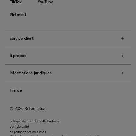
TikTok
YouTube
Pinterest
service client
f.a.q.
à propos
contactez-nous
guide des tailles
à propos de Ref
e-cartes cadeaux
informations juridiques
boutiques
retours et échanges
investisseurs
confidentialité
rechercher une commande
nous rejoindre
France
plan du site
se connecter
programme d'affiliation
accessibilité
© 2026 Reformation
politique de confidentialité Californie
confidentialité
ne partagez pas mes infos