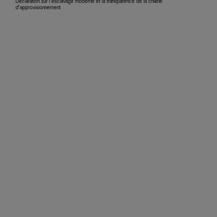
Déclaration sur l’esclavage moderne et la transparence de la chaîne
d’approvisionnement