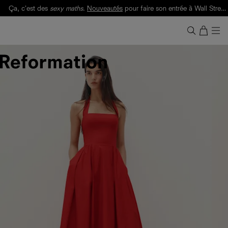
Ça, c'est des
sexy maths
.
Nouveautés
pour faire son entrée à Wall Street.
Notre Bilan Responsable 2025 est ici.
Lisez-le
.