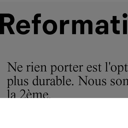
Ne rien porter est l'opt
plus durable. Nous s
la 2ème.
© 2026 Reformation
politique de
ne partagez pas
Déclaration sur l’esclavage moderne e
confidentialité
confidentialité Californie
mes infos
la chaîne d’approvisionnement