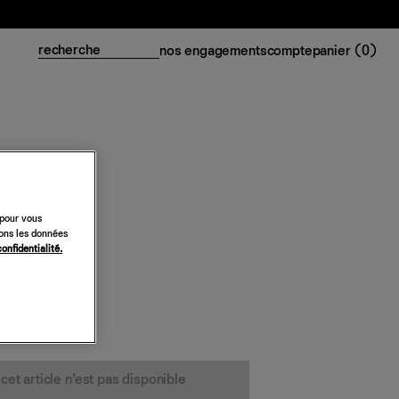
nos engagements
compte
panier (
0
)
 pour vous
sons les données
confidentialité.
cet article n’est pas disponible