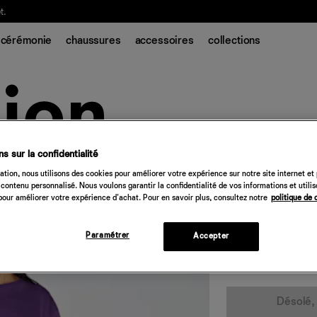
t.
cérémonie
chaussures
accessoires
collections
s sur la confidentialité
Short Scottie
tion, nous utilisons des cookies pour améliorer votre expérience sur notre site internet et
contenu personnalisé. Nous voulons garantir la confidentialité de vos informations et utili
158 €
our améliorer votre expérience d'achat. Pour en savoir plus, consultez notre
politique de 
noir
Paramétrer
Accepter
Quantité
Désolé, 