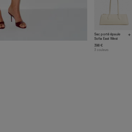
Quand ils ne s
de Los Angele
des ateliers pa
Ensemble, nous
la réduction d
Sac porté épaule
Sofia East West
398 €
3 couleurs