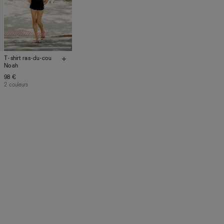
ont pas réalisés dans notre manufacture
s, nos vêtements sont confectionnés par
rtenaires qui partagent notre vision.
 privilégions le bien-être des équipes et
e notre empreinte environnementale.
T-shirt ras-du-cou
Noah
98 €
2 couleurs