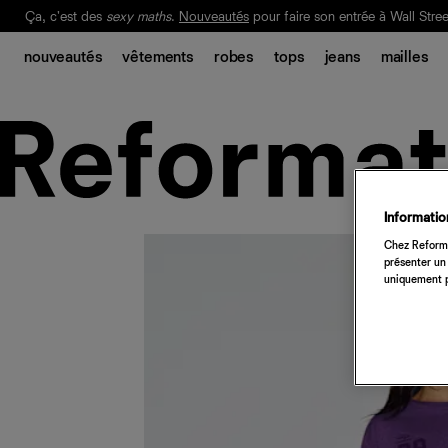
Ça, c'est des
sexy maths
.
Nouveautés
pour faire son entrée à Wall Stree
Notre Bilan Responsable 2025 est ici.
Lisez-le
.
nouveautés
vêtements
robes
tops
jeans
mailles
Information
Chez Reforma
présenter un 
uniquement p