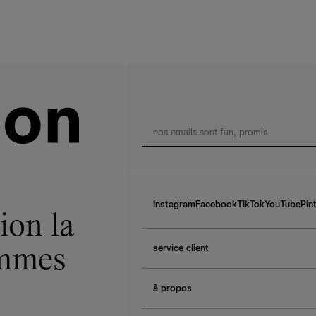
Instagram
Facebook
TikTok
YouTube
Pin
ion la
service client
ommes
f.a.q.
à propos
contactez-nous
guide des tailles