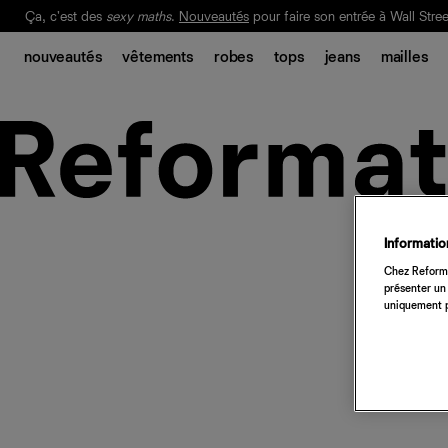
Ça, c'est des
sexy maths
.
Nouveautés
pour faire son entrée à Wall Stree
Notre Bilan Responsable 2025 est ici.
Lisez-le
.
nouveautés
vêtements
robes
tops
jeans
mailles
Information
Chez Reforma
présenter un 
uniquement p