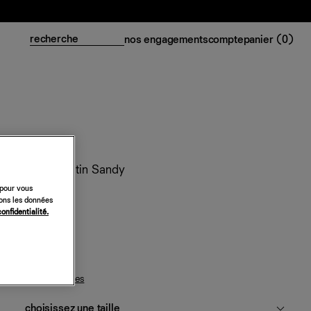
nos engagements
compte
panier (
0
)
Short en satin Sandy
 pour vous
188 €
sons les données
confidentialité.
fior di latte
guide des tailles
choisissez une taille