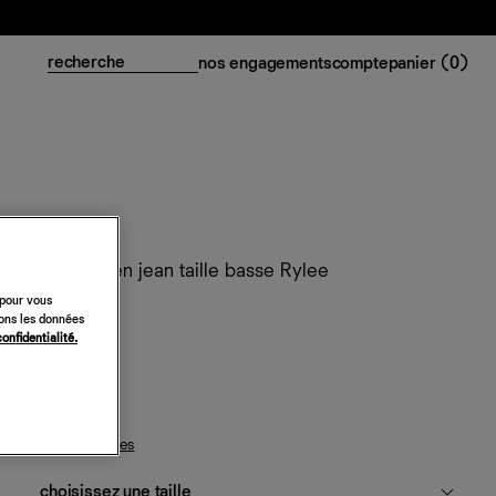
nos engagements
compte
panier (
0
)
Mini-jupe en jean taille basse Rylee
 pour vous
188 €
sons les données
confidentialité.
mako
guide des tailles
choisissez une taille