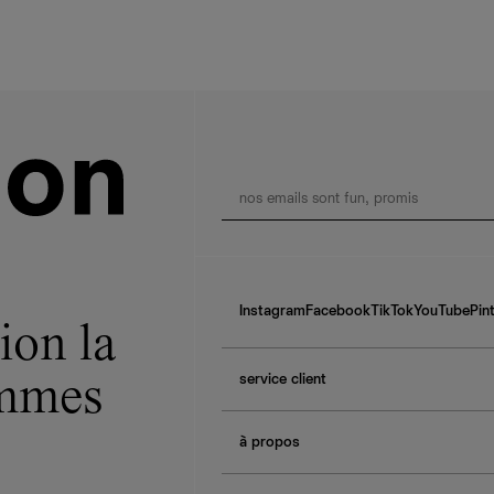
Instagram
Facebook
TikTok
YouTube
Pin
ion la
service client
ommes
f.a.q.
à propos
contactez-nous
guide des tailles
à propos de Ref