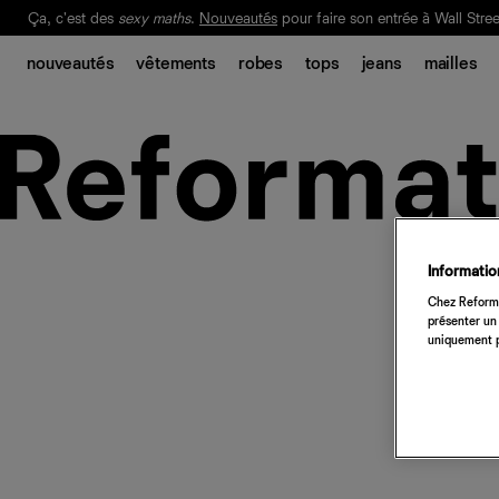
Ça, c'est des
sexy maths
.
Nouveautés
pour faire son entrée à Wall Stree
Notre Bilan Responsable 2025 est ici.
Lisez-le
.
nouveautés
vêtements
robes
tops
jeans
mailles
Information
Chez Reforma
présenter un 
uniquement p