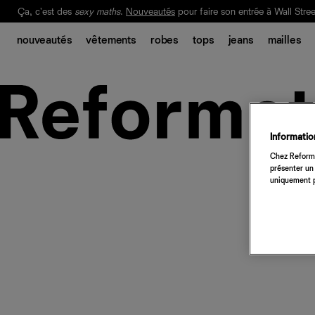
Ça, c'est des
sexy maths
.
Nouveautés
pour faire son entrée à Wall Stree
Notre Bilan Responsable 2025 est ici.
Lisez-le
.
nouveautés
vêtements
robes
tops
jeans
mailles
Information
Chez Reforma
présenter un 
uniquement p