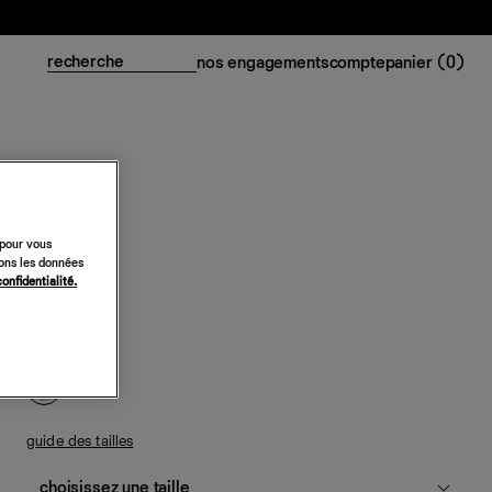
nos engagements
compte
panier (
0
)
 pour vous
sons les données
Robe Rozzi
confidentialité.
798 €
chéri
guide des tailles
choisissez une taille