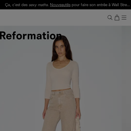
Ça, c'est des
sexy maths
.
Nouveautés
pour faire son entrée à Wall Street.
Notre Bilan Responsable 2025 est ici.
Lisez-le
.