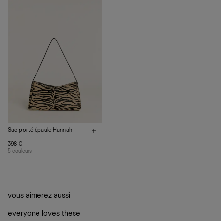
plutôt sur d’autres personnes
La circularité chez Ref
En savoir plus
sur le développement durable chez Ref
Sac porté épaule Hannah
398 €
5 couleurs
vous aimerez aussi
everyone loves these