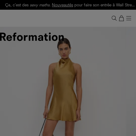
Ça, c'est des
sexy maths
.
Nouveautés
pour faire son entrée à Wall Street.
Notre Bilan Responsable 2025 est ici.
Lisez-le
.