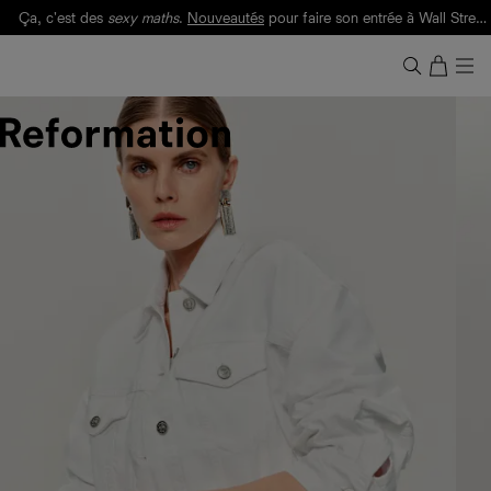
Ça, c'est des
sexy maths
.
Nouveautés
pour faire son entrée à Wall Street.
Notre Bilan Responsable 2025 est ici.
Lisez-le
.