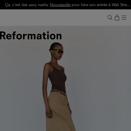
Ça, c'est des
sexy maths
.
Nouveautés
pour faire son entrée à Wall Street.
Notre Bilan Responsable 2025 est ici.
Lisez-le
.