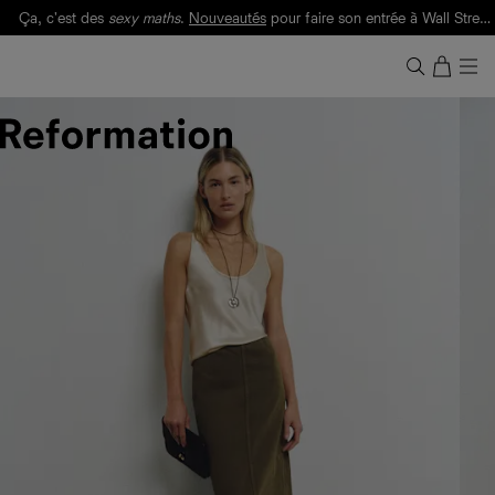
Ça, c'est des
sexy maths
.
Nouveautés
pour faire son entrée à Wall Street.
Notre Bilan Responsable 2025 est ici.
Lisez-le
.