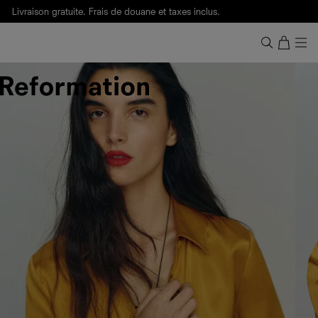
Livraison gratuite. Frais de douane et taxes inclus.
Ça, c'est des
sexy maths
.
Nouveautés
pour faire son entrée à Wall Street.
Notre Bilan Responsable 2025 est ici.
Lisez-le
.