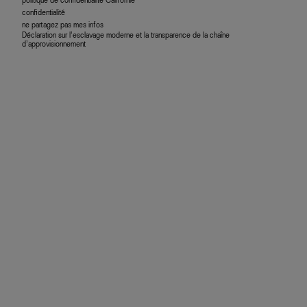
politique de confidentialité Californie
confidentialité
ne partagez pas mes infos
Déclaration sur l’esclavage moderne et la transparence de la chaîne
d’approvisionnement