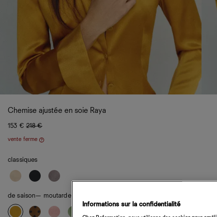
Chemise ajustée en soie Raya
153 €
218 €
vente ferme
Aide
classiques
de saison
— moutarde au miel
Informations sur la confidentialité