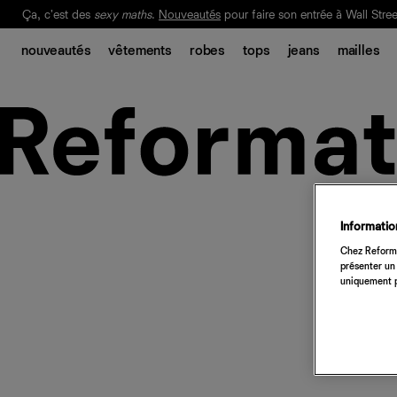
Ça, c'est des
sexy maths
.
Nouveautés
pour faire son entrée à Wall Stree
Notre Bilan Responsable 2025 est ici.
Lisez-le
.
nouveautés
vêtements
robes
tops
jeans
mailles
Information
Chez Reforma
présenter un 
uniquement p