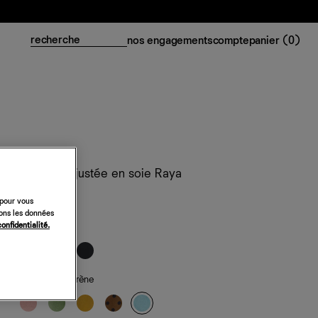
nos engagements
compte
panier (
0
)
Chemise ajustée en soie Raya
218 €
 pour vous
sons les données
confidentialité.
classiques
de saison
— sirène