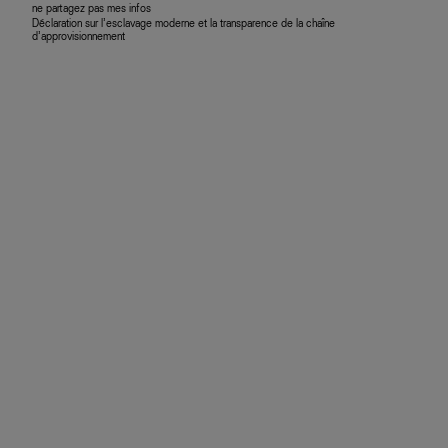
ne partagez pas mes infos
Déclaration sur l’esclavage moderne et la transparence de la chaîne
d’approvisionnement