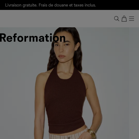
Livraison gratuite. Frais de douane et taxes inclus.
Ça, c'est des
sexy maths
.
Nouveautés
pour faire son entrée à Wall Street.
Notre Bilan Responsable 2025 est ici.
Lisez-le
.