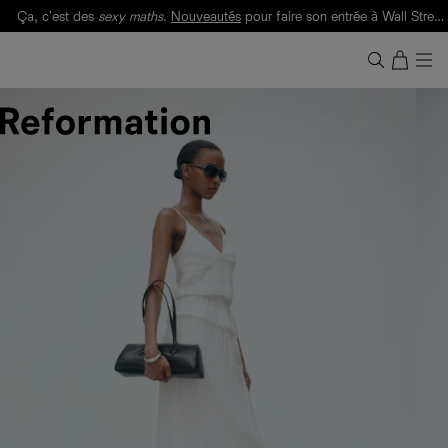
Ça, c'est des
sexy maths
.
Nouveautés
pour faire son entrée à Wall Street.
Notre Bilan Responsable 2025 est ici.
Lisez-le
.