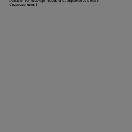
Déclaration sur l’esclavage moderne et la transparence de la chaîne
d’approvisionnement