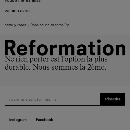
vous aimerez aussi
Los Angeles, nos vêtements sont confectionnés par des
plutôt sur d’autres personnes
ateliers partenaires qui partagent notre vision. Ensemble,
La circularité chez Ref
va bien avec
nous privilégions le bien-être des équipes et la réduction
En savoir plus
sur le développement durable chez Ref
de notre empreinte environnementale.
home
robes
Robe courte en coton Pip
Ne rien porter est l'option la plus
durable. Nous sommes la 2ème.
s’inscrire
Instagram
Facebook