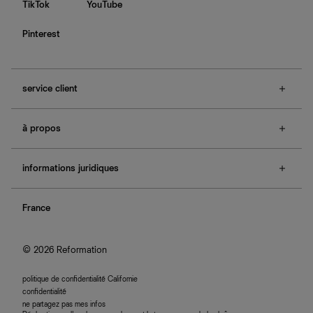
TikTok
YouTube
Pinterest
service client
f.a.q.
à propos
contactez-nous
guide des tailles
à propos de Ref
e-cartes cadeaux
informations juridiques
boutiques
retours et échanges
investisseurs
confidentialité
rechercher une commande
nous rejoindre
France
plan du site
se connecter
programme d'affiliation
accessibilité
© 2026 Reformation
politique de confidentialité Californie
confidentialité
ne partagez pas mes infos