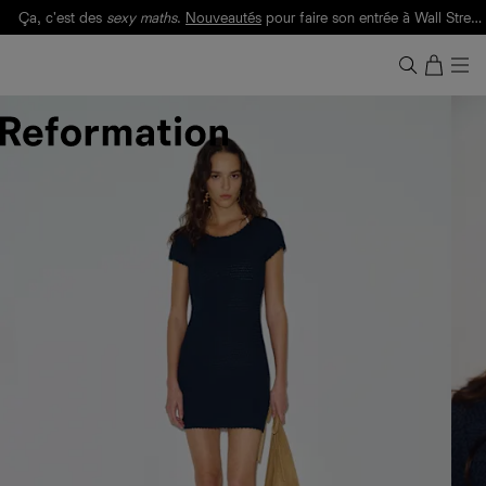
Ça, c'est des
sexy maths
.
Nouveautés
pour faire son entrée à Wall Street.
Notre Bilan Responsable 2025 est ici.
Lisez-le
.