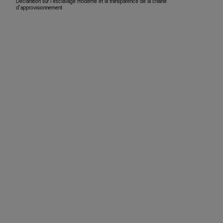
Déclaration sur l’esclavage moderne et la transparence de la chaîne
d’approvisionnement