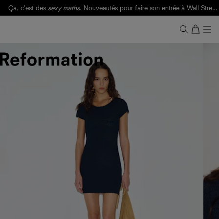
Ça, c'est des
sexy maths
.
Nouveautés
pour faire son entrée à Wall Street.
Notre Bilan Responsable 2025 est ici.
Lisez-le
.