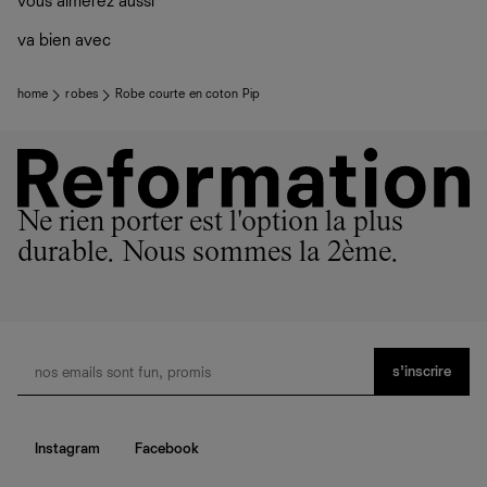
vous aimerez aussi
Los Angeles, nos vêtements sont confectionnés par des
plutôt sur d’autres personnes
ateliers partenaires qui partagent notre vision. Ensemble,
La circularité chez Ref
va bien avec
nous privilégions le bien-être des équipes et la réduction
En savoir plus
sur le développement durable chez Ref
de notre empreinte environnementale.
home
robes
Robe courte en coton Pip
Ne rien porter est l'option la plus
durable. Nous sommes la 2ème.
s’inscrire
Instagram
Facebook