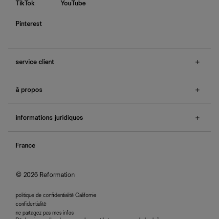
TikTok
YouTube
Pinterest
service client
f.a.q.
à propos
contactez-nous
guide des tailles
à propos de Ref
e-cartes cadeaux
informations juridiques
boutiques
retours et échanges
investisseurs
confidentialité
rechercher une commande
nous rejoindre
France
plan du site
se connecter
programme d'affiliation
accessibilité
© 2026 Reformation
politique de confidentialité Californie
confidentialité
ne partagez pas mes infos