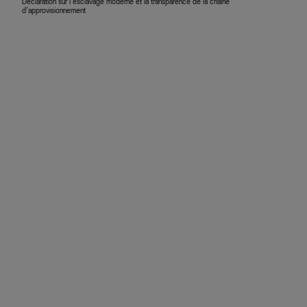
Déclaration sur l’esclavage moderne et la transparence de la chaîne
d’approvisionnement