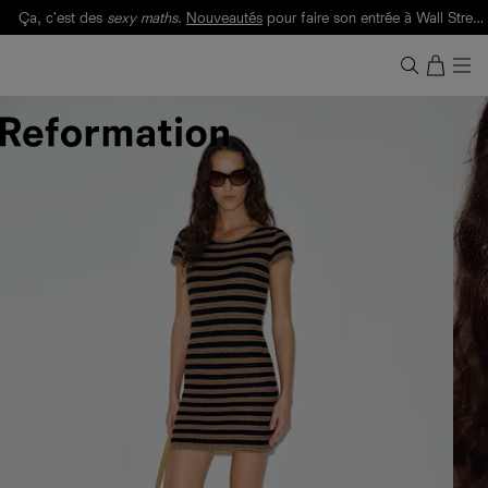
Ça, c'est des
sexy maths
.
Nouveautés
pour faire son entrée à Wall Street.
Notre Bilan Responsable 2025 est ici.
Lisez-le
.