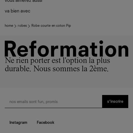
vous aimerez aussi
Los Angeles, nos vêtements sont confectionnés par des
plutôt sur d’autres personnes
ateliers partenaires qui partagent notre vision. Ensemble,
La circularité chez Ref
va bien avec
nous privilégions le bien-être des équipes et la réduction
En savoir plus
sur le développement durable chez Ref
de notre empreinte environnementale.
home
robes
Robe courte en coton Pip
Ne rien porter est l'option la plus
durable. Nous sommes la 2ème.
s’inscrire
Instagram
Facebook