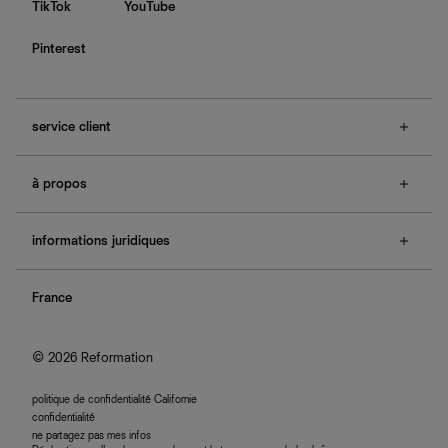
TikTok
YouTube
Pinterest
service client
f.a.q.
à propos
contactez-nous
guide des tailles
à propos de Ref
e-cartes cadeaux
informations juridiques
boutiques
retours et échanges
investisseurs
confidentialité
rechercher une commande
nous rejoindre
France
plan du site
se connecter
programme d'affiliation
accessibilité
© 2026 Reformation
politique de confidentialité Californie
confidentialité
ne partagez pas mes infos