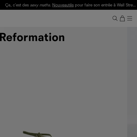
Ça, c'est des
sexy maths
.
Nouveautés
pour faire son entrée à Wall Street.
Notre Bilan Responsable 2025 est ici.
Lisez-le
.