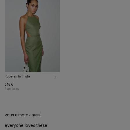
vos vêtements de ne pas finir dans les décharges, mais
plutôt sur d’autres personnes
La circularité chez Ref
En savoir plus
sur le développement durable chez Ref
Robe en lin Trista
348 €
4 couleurs
vous aimerez aussi
everyone loves these