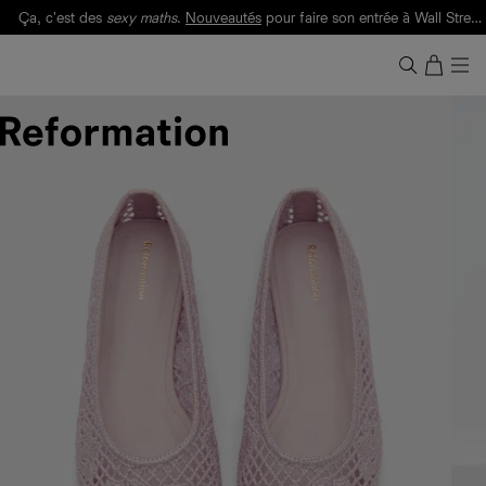
Ça, c'est des
sexy maths
.
Nouveautés
pour faire son entrée à Wall Street.
Notre Bilan Responsable 2025 est ici.
Lisez-le
.