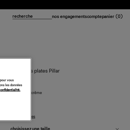
nos engagements
compte
panier (
0
)
Chaussures plates Pillar
348 €
 pour vous
sons les données
confidentialité.
crochet fleuri crème
guide des tailles
choisissez une taille