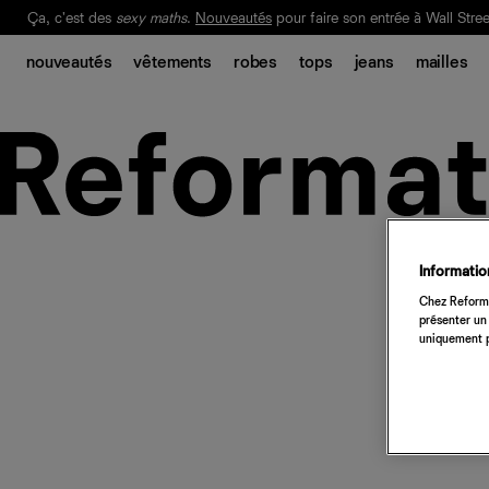
Ça, c'est des
sexy maths
.
Nouveautés
pour faire son entrée à Wall Stree
Notre Bilan Responsable 2025 est ici.
Lisez-le
.
nouveautés
vêtements
robes
tops
jeans
mailles
Information
Chez Reforma
présenter un 
uniquement p