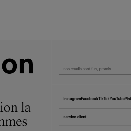
Instagram
Facebook
TikTok
YouTube
Pin
ion la
service client
ommes
f.a.q.